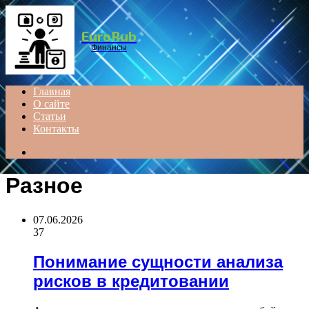
Menu
EuroRub
Финансы
Главная
О сайте
Статьи
Контакты
Search
for
Разное
07.06.2026
37
Понимание сущности анализа
рисков в кредитовании